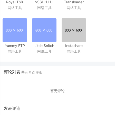
Royal TSX
vSSH 1.11.1
Transloader
网络工具
网络工具
网络工具
1.4.6
强大的多标签ssh工具
2.1 MacOS、
好用的多终端工具
iOS多平台协作的下载工具
Yummy FTP
Little Snitch
Instashare
网络工具
网络工具
网络工具
Alias 2.2.13
4.0.3_CR2
1.4.6
FTP工具
防火墙工具
apple设备文件快传工具
评论列表
共有
0
条评论
暂无评论
发表评论